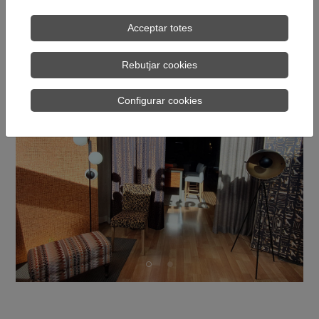
on cada detall expliqui la teva
història
Acceptar totes
Rebutjar cookies
Configurar cookies