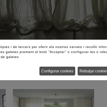
òpies i de tercers per oferir els nostres serveis i recollir info
les galetes prement el botó ”Acceptar” o configurar-les o rebu
a de galetes
 decorativa aporta una elegància refina
a qualsevol espai, elevant la decoració a
Configurar cookies
Rebutjar cookie
sofisticat.