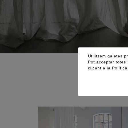
Utilitzem galetes pr
Pot acceptar totes 
clicant a la
Polític
La cortina
distintiu 