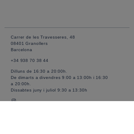
Carrer de les Travesseres, 48
08401 Granollers
Barcelona
+34 938 70 38 44
Dilluns de 16:30 a 20:00h.
De dimarts a divendres 9:00 a 13:00h i 16:30
a 20:00h.
Dissabtes juny i juliol 9:30 a 13:30h
Avís legal
Política de galetes