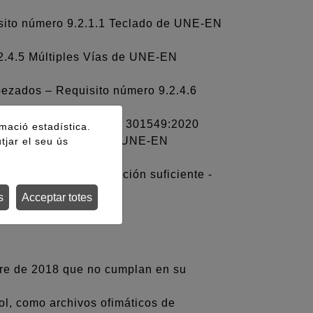
isito número 9.2.1.1 Teclado de UNE-EN
.2.4.5 Múltiples Vías de UNE-EN
bezados – Requisito número 9.2.4.6
Foco visible de UNE-EN 301549:2020
rmació estadística.
encias ante errores de UNE-EN
tjar el seu ús
na definición de función suficiente -
s
Acceptar totes
mbre de 2018 que no cumplan en su
ol, como archivos ofimáticos de