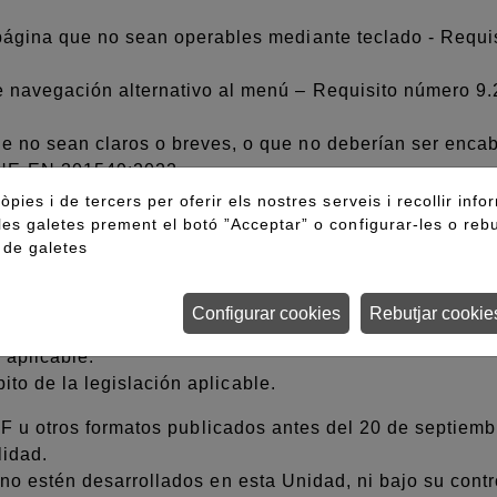
 página que no sean operables mediante teclado - Requ
e navegación alternativo al menú – Requisito número 9
e no sean claros o breves, o que no deberían ser enca
UNE-EN 301549:2022
s cuyo foco no se muestra - Requisito número 9.2.4.7 
òpies i de tercers per oferir els nostres serveis i recollir info
 distinto al indicado - Requisito número 9.3.1.2 Suger
les galetes prement el botó ”Acceptar” o configurar-les o rebu
a de galetes
nientes de otros sistemas o webs, que no dispongan de u
bre, función y valor de UNE-EN 301549:2020
Configurar cookies
Rebutjar cookie
es de edición en alguna página web.
 aplicable.
ito de la legislación aplicable.
PDF u otros formatos publicados antes del 20 de septie
lidad.
o estén desarrollados en esta Unidad, ni bajo su contr