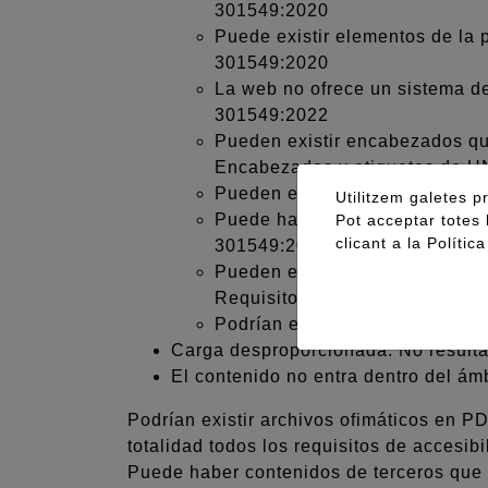
301549:2020
Puede existir elementos de la
301549:2020
La web no ofrece un sistema d
301549:2022
Pueden existir encabezados qu
Encabezados y etiquetas de 
Pueden existir algunos enlace
Utilitzem galetes pr
Puede haber texto en un idioma
Pot acceptar totes 
clicant a la
Polític
301549:2020
Pueden existir elementos prove
Requisito número 9.4.1.2 Nom
Podrían existir fallos puntual
Carga desproporcionada: No resulta
El contenido no entra dentro del ámb
Podrían existir archivos ofimáticos en 
totalidad todos los requisitos de accesibi
Puede haber contenidos de terceros que n